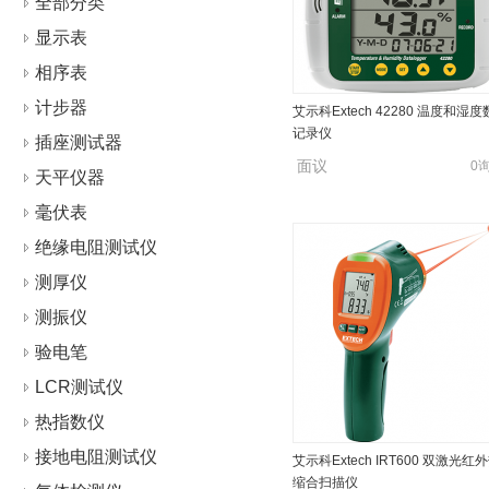
全部分类
显示表
相序表
计步器
艾示科Extech 42280 温度和湿
记录仪
插座测试器
面议
0
天平仪器
毫伏表
绝缘电阻测试仪
测厚仪
测振仪
验电笔
LCR测试仪
热指数仪
接地电阻测试仪
艾示科Extech IRT600 双激光红
缩合扫描仪