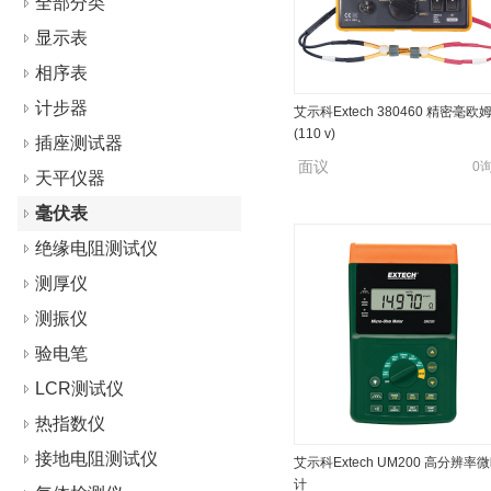
全部分类
显示表
相序表
计步器
艾示科Extech 380460 精密毫欧
(110 v)
插座测试器
面议
0
天平仪器
毫伏表
绝缘电阻测试仪
测厚仪
测振仪
验电笔
LCR测试仪
热指数仪
接地电阻测试仪
艾示科Extech UM200 高分辨率
计